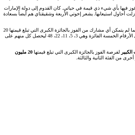
أفوز فيها بأي شيء ذي قيمة في حياتي. كان القدوم إلى دولة الإمارات
زلت أحاول استيعابها. يشعر إخوتي الأربعة وشقيقتاي هم أيضاً بسعادة
شهدت السحوبات التي أقيمت يوم السبت الموافق 22 يوليو 2023 فوز 1,278 مشاركاً بجوائز نقدية بلغت قيمتها الإجمالية 1,511,750 درهماً. وبينما لم يتمكن أي مشارك من الفوز بالجائزة الكبرى التي تبلغ قيمتها 20
مليون درهم هذا الأسبوع، فاز في السحب الكبير 30 مشاركاً بالجائزة الثانية التي تبلغ قيمتها 200 ألف درهم إماراتي بعد مطابقة أربعة من أصل الأرقام الخمسة الفائزة وهي 3، 5، 11، 22، 48 ليحصل كل منهم على
الكبير
لفرصة الفوز بالجائزة الكبرى التي تبلغ قيمتها
20 مليون
ى من الفئة الثانية والثالثة.