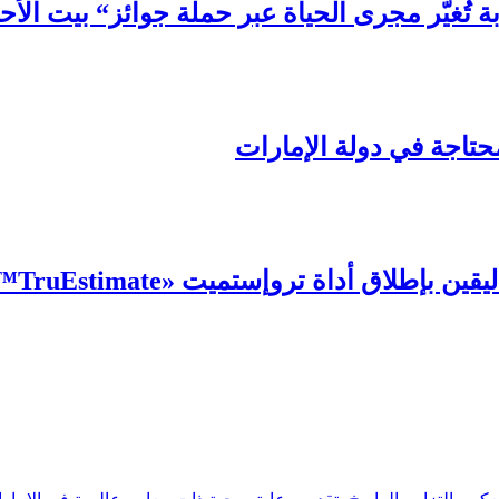
 تُغيّر مجرى الحياة عبر حملة جوائز“ بيت الأحل
محتاجة في دولة الإمارات
إطلاق أداة تروإستميت «TruEstimate
™»