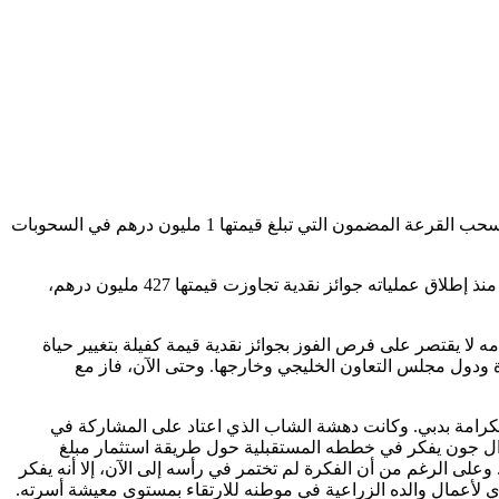
: غمرت المجتمع الفلبيني موجة جديدة من السعادة بعد فوز جون، شاب فلبيني الجنسية، بجائزة سحب القرعة المضمون التي تبلغ قيمتها 1 مليون درهم في السحوبات
وبهذا الفوز، أصبح جون المليونير الـ 53 الذي يقدمه “محظوظ”، السحب الأسبوعي الرائد في دولة الإمارات العربية المتحدة، والذي قدم إجمالاً منذ إطلاق عملياته جوائز نقدية تجاوزت قيمتها 427 مليون درهم،
لا يقتصر على فرص الفوز بجوائز نقدية قيمة كفيلة بتغيير حياة
دة ودول مجلس التعاون الخليجي وخارجها. وحتى الآن، فاز مع
 في منطقة الكرامة بدبي. وكانت دهشة الشاب الذي اعتاد على المشاركة في
مقدار 1 مليون درهم بين عشية وضحاها. وبينما لا يزال جون يفكر في خططه المستقبلية حول طريقة استثمار مبلغ
على الرغم من أن الفكرة لم تختمر في رأسه إلى الآن، إلا أنه يفكر
ي لأعمال والده الزراعية في موطنه للارتقاء بمستوى معيشة أسرته.