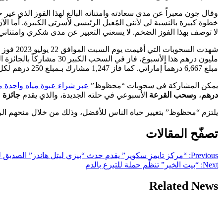
وقال جون معبراً عن مدى سعادته وامتنانه البالغ لهذا الفوز الذي غير
خطوة كبيرة بالنسبة لي لأنني المُعيل الرئيسي لأسرتي الكبيرة. أما ا
لا توصف بهذا الفوز الضخم. لا يسعني التعبير عن مدى شكري وامتنان
مبلغ 6,667 درهماً إماراتي. كما فاز 1,247 مشارك بـمبلغ 250 درهم لكل منهم بعد مطابقتهم لثلاثة أرقام.
يمكن المشاركة في سحوبات “محظوظ”
عبر شراء عبوة مياه واحدة مقابل 35 درهم للدخول في السحوبا
درهم
، و
سحب القرعة
الأسبوعي في حلته الجديدة، والذي يقدم
جائزة مضمو
يلتزم “محظوظ” بتغيير حياة الناس للأفضل، وذلك من خلال منحهم الرخ
تصفّح المقالات
Previous:
“مركز تايمز سكوير” يقدم حدث “بيزي ليتل هاندز” الصديق لل
Next:
“بيت الخير” تنظّم حملة للتبرع بالدم
Related News