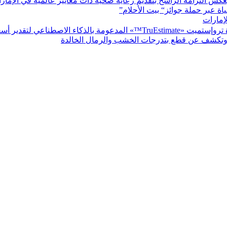
كس التزامه الراسخ بتقديم رعاية صحية ذات معايير عالمية في الإمار
اة عبر حملة جوائز“ بيت الأحلام
”
لإمارات
يت «TruEstimate
™» المدعومة بالذكاء الاصطناعي لتقدير أسع