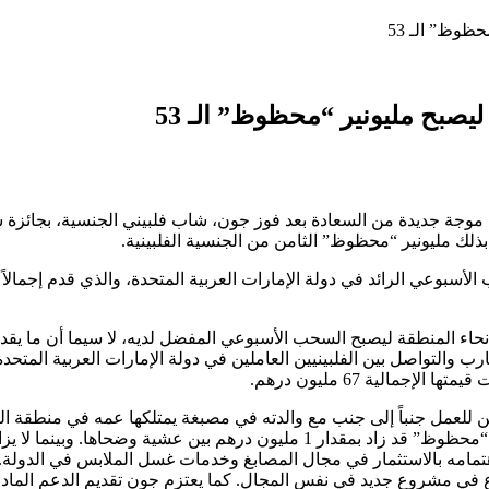
 المنطقة ليصبح السحب الأسبوعي المفضل لديه، لا سيما أن ما يقدمه 
ب والتواصل بين الفلبينيين العاملين في دولة الإمارات العربية المتح
ى دولة الإمارات منذ عامين للعمل جنباً إلى جنب مع والدته في مصبغة يمتلكها عمه
السحب بشكل اسبوعي، لا توصف عندما اكتشف أن رصيد حسابه في “محظوظ” قد زاد ب
هتمامه بالاستثمار في مجال المصابغ وخدمات غسل الملابس في الدولة. و
وع في مشروع جديد في نفس المجال. كما يعتزم جون تقديم الدعم الماد