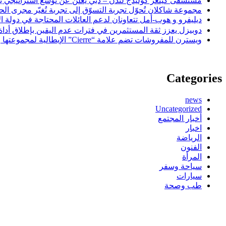
مستشفى كينغز كوليدج لندن – دبي يعلن عن توسّع استراتيجي يع
مجموعة شاكلان تُحوّل تجربة التسوّق إلى تجربة تُغيّر مجرى الحي
ديليفرو و هوب-أمل تتعاونان لدعم العائلات المحتاجة في دولة ا
دوبيزل يعزز ثقة المستثمرين في فترات عدم اليقين بإطلاق أداة تروإستم
ويسترن للمفروشات تضم علامة
“Cierre” الإيطالية لمجموعتها وتكشف عن قطع بتدرجات الخشب والرمال الخالدة
Categories
news
Uncategorized
أخبار المجتمع
اخبار
الرياضة
الفنون
المرأة
سياحة وسفر
سيارات
طب وصحة