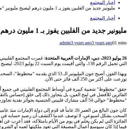
أخبار المجتمع
مليونير جديد من الفلبين يفوز بـ 1 مليون درهم ليصبح مليونير “محظوظ” الـ 53
أخبار المجتمع
مليونير جديد من الفلبين يفوز بـ 1 مليون درهم ليصبح مليونير “محظوظ” الـ 53
admin
3 years ago
3 years ago
0
1 mins
26 يوليو 2023، دبي، الإمارات العربية المتحدة
التي تحمل الرقم 138، والتي أقيمت يوم السبت 22 يوليو 2023، ليصبح بذلك مليونير “محظوظ” الثامن من الجنسية الفلبينية.
توزعت على أكثر من 250 ألف فائز حتى الآن.
حقق “محظوظ” شعبية كبيرة في أوساط المجتمع الفلبيني في جميع أنحاء
الفائزين للأفضل في لمح العين، بل يتجاوز ذلك إلى خلق إحساس بالتقار
“محظوظ” حوالي 54 ألف مشارك فلبيني الجنسية بجوائز نقدية تجاوزت قيمتها الإجمالية 67 مليون درهم.
كان جون البالغ من العمر 26 عاماً قد قَدِم إل
الجائزة التي لم يكن يحلم في يوم من الأيام بامتلاكه، فقد أعرب عن ا
فيما إذا كان سيوسع أعمال المصبغة التي تعود ملكيتها لعمه أو الشر