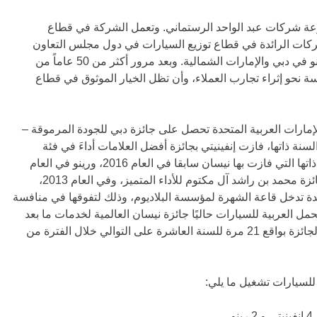
عة شركات عبد الواحد الرستماني. وتعمل الشركة في قطاع
 وتعتبر واحدة من الشركات الرائدة في قطاع توزيع السيارات في دول مجلس التعاون
الخليجي، والموزع الحصري لسيارات نيسان وإنفينيتي ورينو في دبي والإمارات الشمالية. وبعد مرور أكثر من 50 عاماً من
سة نحو إثراء تجارب العملاء، وأن تظل الخيار الموثوق في قطاع
مارات العربية المتحدة تحصل على جائزة دبي للجودة المرموقة –
ة، من قبل اقتصادية دبي في مايو 2017. وفي السنة ذاتها، فازت إنفينيتي بجائزة أفضل العلامات أداءَ في فئة
السيارات من برنامج دبي للتميز في الخدمة، وهي الجائزة ذاتها التي فازت بها نيسان سابقا في العام 2016، ورينو في العام
2015. وفي العام 2015، حصلت العربية للسيارات على جائزة محمد بن راشد آل مكتوم للأداء المتميز، وفي العام 2013،
ة تدخل قاعة الشهرة لمؤسسة البلاديوم، وذلك لتفوقها في منافسة
مل العربية للسيارات حاليًا جائزة نيسان العالمية لخدمات ما بعد
البيع، وهي الموزع الوحيد لعلامات نيسان الذي يفوز بهذه الجائزة بواقع 21 مرة للسنة العاشرة على التوالي خلال الفترة من
للسيارات تشغيل ما يلي: