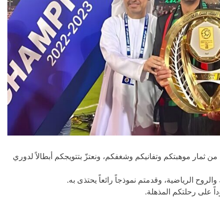
 ثمار موهبتكم وتفانيكم وشغفكم، ونعتزّ بتتويجكم أبطالاً لدوري
لروح الرياضية، وقدمتم نموذجاً رائعاً يحتذى به.
ً على رحلتكم المذهلة.