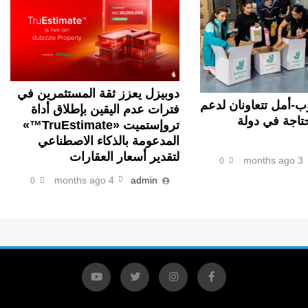
دوبيزل يعزز ثقة المستثمرين في
ب-أمل تتعاونان لدعم
فترات عدم اليقين بإطلاق أداة
حتاجة في دولة
تروإستميت «TruEstimate
™»
المدعومة بالذكاء الاصطناعي
لتقدير أسعار العقارات
3 months ago
0
4 months ago
admin
0