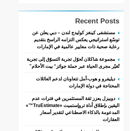
Recent Posts
مستشفى كينغز كوليدج لندن – دبي يعلن عن
توسّع استراتيجي يعكس التزامه الراسخ بتقديم
رعاية صحية ذات معايير عالمية في الإمارات
مجموعة شاكلان تُحوّل تجربة التسوّق إلى تجربة
تُغيّر مجرى الحياة عبر حملة جوائز“ بيت الأحلام
”
ديليفرو و هوب-أمل تتعاونان لدعم العائلات
المحتاجة في دولة الإمارات
دوبيزل يعزز ثقة المستثمرين في فترات عدم
اليقين بإطلاق أداة تروإستميت «TruEstimate
™»
المدعومة بالذكاء الاصطناعي لتقدير أسعار
العقارات