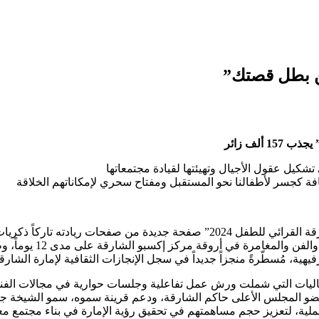
شكيل عقول الأجيال وتهيئتها لقيادة مجتمعاتها
افة كجسر لأطفالنا نحو المستقبل ومفتاح سحري لإمكاناتهم الخلاقة
مع اختتام الدورة الـ15 من رحلة الإبداع والمعرفة، فتح “مهرجان الشارقة القرائي 
 بالفعاليات التي شملت ورش عمل تفاعلية وجلسات حوارية في مجالات الف
و المجلس الأعلى حاكم الشارقة، ودعم قرينة سموه، سمو الشيخة جو
والعملية، لتعزيز حجم مساهمتهم في تحقيق رؤية الإمارة في بناء مجتمع 