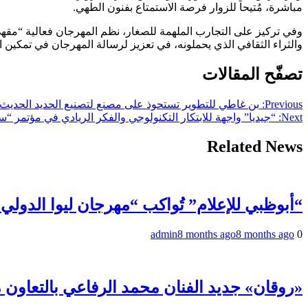
مباشرة، مُتيحاً للزوار فرصة الاستمتاع بفنون الطهي.
وفي تركيز على التجارب الملهمة للصغار، نظم المهرجان فعالية “مقه
والثراء الثقافي الذي يحملونه، في تعزيز لرسالة المهرجان في تمكين ا
تصفّح المقالات
Previous:
بن غاطي للتطوير تستحوذ على مصنع لتصنيع الحديد الحديث
Next:
“جيديا” واجهة للابتكار التكنولوجي والفكر الريادي في مؤتمر “سي
Related News
“أبوظبي للإعلام” تُواكب “مهرجان ليوا الدولي
admin
8 months ago
8 months ago
0
«روقان» جديد الفنان محمد الرفاعي بالتعاون 