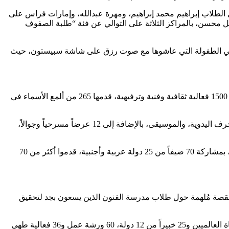
 الطلاب إبراهيم محمد إبراهيم، ومهرة عبدالله، وإمارات فراس على
عل محسن، بالمراكز الثلاثة على التوالي عن فئة “طلبة الصفوف
 بأغاني الطفولة التي عاشوها مع صوت رزق على شاشة سبيستون، حيث
وفي مشهد يعكس التنوع الثقافي والإبداعي، احتضن المهرجان في دورته الحالية 186 دار نشر من 20 دولة، كما أثرى أوقات جمهوره بأكثر من 1500 فعالية ثقافية وفنية وترفيهية، قدمها 265 من ألمع الأسماء في
وحفلت منصات المهرجان بورش عمل وفعاليات ترفيهية للأطفال في كل مراحلهم العمرية، وتنوعت لتشمل مجالات الاستدامة، والأزياء، والحرف اليدوية، والموسيقى، بالإضافة إلى 12 عرضاً مسرحياً وجوالاً،
وأغنى البرنامج الثقافي للمهرجان تجربة الزوار بجلسات حوارية مُتنوعة، تناولت قضايا حيوية ركزت على تعزيز مهارات التواصل لدى الأطفال، بمشاركة 70 ضيفاً من 25 دولة عربية وأجنبية، قدموا أكثر من 70
بقصة مُلهمة حول طلاب مدرسة الفنون الذين يسعون بجد لتحقيق
وأثرى ركن الكتب المصورة (كوميكس) تجربة الزوار بـ132 فعالية، قدمها 31 مبدعًا من 4 دول، بينما قدّم ركن الطهي، بمشاركة نخبة من الطهاة العالميين و25 خبيراً من 12 دولة، 60 ورشة عمل و36 فعالية طهي