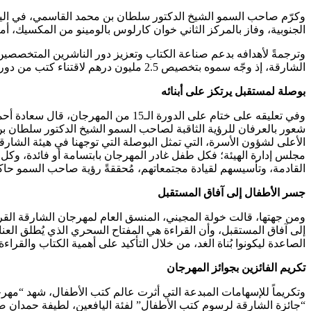
الجنوبية، وفاز بالمركز الثاني خوان كارلوس بالومينو من المكسيك، أما 
وترجمةً لأهدافه بدعم صناعة الكتاب وتعزيز دور الناشرين المتخصص
الشارقة، إذ وجّه سموه بتخصيص 2.5 مليون درهم لاقتناء كتب من دور النشر المشاركة، بهدف تزويد مكتبات الشارقة بالإصدارات العربية والأجنبية الجديدة التي عُرضت في المهرجان.
بوصلة لمستقبل يرتكز على أبنائه
وفي تعليقه على ختام على الدورة الـ
شعور بالعرفان للرؤية الثاقبة لصاحب السمو الشيخ الدكتور سلطان
الأعلى لشؤون الأسرة، التي تمثل البوصلة التي توجهنا في هيئة الشار
مجلس إدارة الهيئة؛ فكل طفل غادر المهرجان بابتسامة أو فائدة، وكل 
القادمة، وتأسيسهم لقيادة مجتمعاتهم، مُحققةً رؤية صاحب السمو حاك
جسر الأطفال إلى آفاق المستقبل
ومن جهتها، قالت خولة المجيني، المنسق العام لمهرجان الشارقة القر
إلى آفاق المستقبل، وأن القراءة هي المفتاح السحري الذي يُطلق العنا
الصاعدة ليكونوا بُناة الغد، من خلال التأكيد على أهمية الكتاب والقراءة 
تكريم الفائزين بجوائز المهرجان
“جائزة الشارقة لرسوم كتب الأطفال” لفئة اليافعين، لطيفة حمدان ض