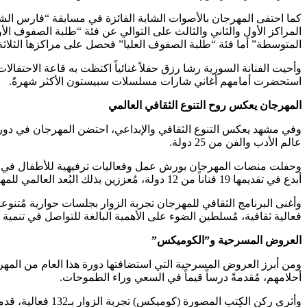
كما احتفى المهرجان بالأصوات الشابة الفائزة في مسابقة “فارس الشعر
المراكز الأول والثاني والثالث على التوالي عن فئة “طلبة الصفوف ال
المتوسطة” أما فئة “طلبة الصفوف العليا” فحصل على مراكزها الثلا
وأحيت الفنانة السورية رشا رزق حفلاً غنائياً اكتظت به قاعة الاحت
استحضرت أمامهم أغاني شارات مسلسلات سبيستون الأكثر شهرةً.
المهرجان يعكس روح التنوع الثقافي العالمي
عالم الأدب والفن من 25 دولة.
أبدع في تقديمها 19 فناناً من 12 دولة، مُعززين بذلك البُعد العالمي للمهرجان.
فعالية ثقافية، مُسلطين الضوء على الأهمية البالغة للتواصل في تنمية ا
العروض المسرحية و”الكوميكس”
ومن أبرز العروض المسرحية التي استضافتها دورة هذا العام من الم
أحلامهم، مُقدمةً درساً قيماً في السعي وراء الطموحات.