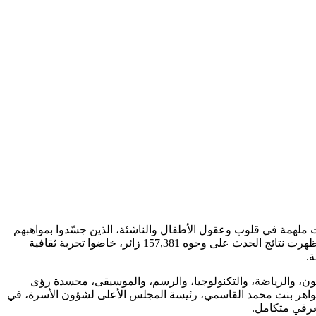
للطفل 2024” صفحة جديدة من صفحات ريادته تاركاً ذكريات ملهمة في قلوب وعقول الأطفال والناشئة، الذين جسّدوا بمواهبهم
ومعارفهم شعار هذا العام “كن بطل قصتك”، حيث رافقوا روائع الأدب والفن والمغامرة في أروقة مركز إكسبو الشارقة على مدى 12 يوماً، وظهرت نتائج الحدث على وجوه 157,381 زائر، خاضوا تجربة ثقافية
نون، والرياضة، والتكنولوجيا، والرسم، والموسيقى، مجسدة رؤى
اهر بنت محمد القاسمي، رئيسة المجلس الأعلى لشؤون الأسرة، في
معرفي متكامل.