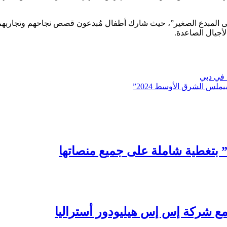
ى المبدع الصغير”، حيث شارك أطفال مُبدعون قصص نجاحهم وتجاربهم ال
لأجيال الصاعدة.
 في دبي
ملس الشرق الأوسط 2024”
” بتغطية شاملة على جميع منصاتها
مع شركة إس إس هيليودور أستراليا