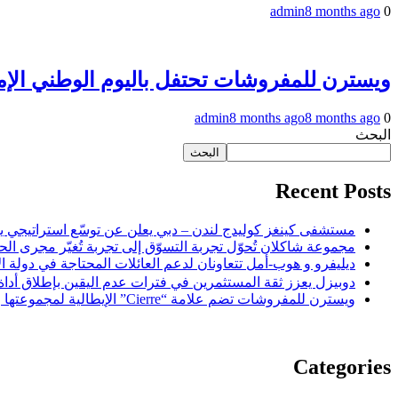
admin
8 months ago
0
ويسترن للمفروشات تحتفل باليوم الوطني الإما
admin
8 months ago
8 months ago
0
البحث
البحث
Recent Posts
مستشفى كينغز كوليدج لندن – دبي يعلن عن توسّع استراتيجي يع
مجموعة شاكلان تُحوّل تجربة التسوّق إلى تجربة تُغيّر مجرى الحي
ديليفرو و هوب-أمل تتعاونان لدعم العائلات المحتاجة في دولة ا
دوبيزل يعزز ثقة المستثمرين في فترات عدم اليقين بإطلاق أداة تروإستم
ويسترن للمفروشات تضم علامة
“Cierre” الإيطالية لمجموعتها وتكشف عن قطع بتدرجات الخشب والرمال الخالدة
Categories