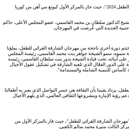
وكرّم صاحب السمو الشيخ الدكتور سلطان بن محمد القاسمي، في اليوم الأول من المهرجان، الفائزين بجوائز “معرض الشارقة لرسوم كتب الطفل 2024″، حيث حاز بالمركز الأول كيونغ مي آهن من كوريا
لشيخ الدكتور سلطان بن محمد القاسمي، عضو المجلس الأعلى، حاكم
لكتاب: “ونحن نختتم دورة أخرى ناجحة من مهرجان الشارقة القرائي للطفل، يملؤنا
ينة سموه، سمو الشيخة جواهر بنت محمد القاسمي، رئيسة المجلس
ز على أبنائه، تحت قيادة الشيخة بدور بنت سلطان القاسمي، رئيسة
 على الدور الفعّال الذي تلعبه الشارقة في تشكيل عقول الأجيال
 كأساس للتنمية الشاملة والمستدامة”.
 يزداد يقيننا بأن الثقافة هي جسر التواصل الذي يعبر به أطفالنا
عم رؤية الإمارة ومشروعها الثقافي العالمي، الذي يلهم الأجيال
اً للإسهامات المبدعة التي أثرت عالم كتب الأطفال، شهد “مهرجان الشارقة القرائي للطفل 2024” تتويج الفائزين بجوائز الدورة الـ15 ـ”مهرجان الشارقة القرائي للطفل”، حيث فاز بالمركز الأول من
مركز الثالث منيرة محمد سالم الكعبي.