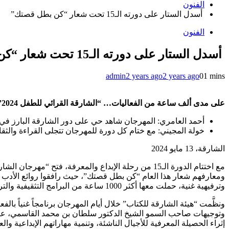
الفنون
أسدل الستار على دورته الـ15 تحت شعار “كن بطل قصتك”
الفنون
أسدل الستار على دورته الـ15 تحت شعار “كن بطل قصتك”
admin
2 years ago
2 years ago
0
1 mins
على مدى ألف ساعة من الفعاليات… “الشارقة القرائي للطفل 2024” يجذب 157 ألف زائر
أحمد العامري: المهرجان شاهد حي على دور الشارقة البارز في ت
خولة المجيني: مع ختام كل دورة للمهرجان تتجلى القراءة والثق
الشارقة، 13 مايو 2024
وترفيهية غنية، حملت معها أكثر 1000 ساعة من البرامج التثقيفية والترفيهية، مُسطّرةً منجزاً جديداً في سجل الإنجازات الثقافية لإمارة الشارقة.
ونظَّمت “هيئة الشارقة للكتاب” خلال أيام المهرجان برنامجاً غنياً
وتوجيهات صاحب السمو الشيخ الدكتور سلطان بن محمد القاسمي، عض
إثراء الحصيلة المعرفية للأجيال الناشئة، وتنمية مهاراتهم الإبداعية 