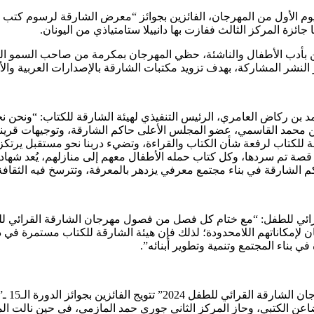
جائزة المركز الثالث ففازت بها دانييلا ستامتياذي من اليونان.
ين بأدب الأطفال والناشئة، حظي المهرجان بمكرمة من صاحب السمو ا
15 من المهرجان، قال سعادة أحمد بن ركاض العامري، الرئيس التنفيذي لهيئة الشارقة ل
 بن محمد القاسمي، عضو المجلس الأعلى حاكم الشارقة، وتوجيهات قر
قة للكتاب لرفعة شأن الكتاب والقراءة، وتضيء دربنا نحو مستقبل يرتك
قصة تم سردها، وكل كتاب حمله الأطفال معهم إلى منازلهم، يُعد شهادة
م الشارقة في بناء مجتمع معرفي يزدهر بالمعرفة، وتترسخ فيه الثقافة
ائي للطفل: “مع ختام كل فصل من فصول مهرجان الشارقة القرائي للطفل،
ن لإمكاناتهم اللامحدودة؛ لذلك فإن هيئة الشارقة للكتاب مستمرة في د
في بناء المجتمع وتنمية وتطوير أبنائه”.
وتكريم
اعن الكتبي، وحاز المركز الثاني جوري حمد المازمي، في حين نالت ال