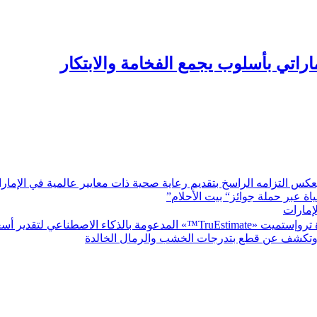
راتي بأسلوب يجمع الفخامة والابتكار
كس التزامه الراسخ بتقديم رعاية صحية ذات معايير عالمية في الإمار
اة عبر حملة جوائز“ بيت الأحلام
”
لإمارات
يت «TruEstimate
™» المدعومة بالذكاء الاصطناعي لتقدير أسع